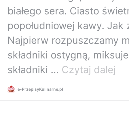
białego sera. Ciasto świet
popołudniowej kawy. Jak 
Najpierw rozpuszczamy ma
składniki ostygną, miksuj
Sernik
składniki …
Czytaj dalej
–
pyszn
ciasto
e-PrzepisyKulinarne.pl
czeko
z
dodatk
sera