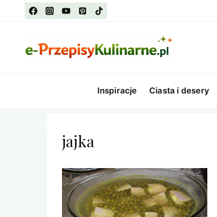
Przejdź
do
treści
Inspiracje
Ciasta i desery
jajka