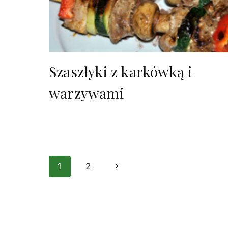
Szaszłyki z karkówką i
warzywami
Nawigacja
1
2
Następna
strony
strona