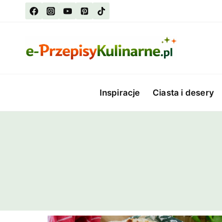
Przejdź
do
treści
Inspiracje
Ciasta i desery