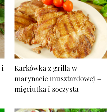
 i
Karkówka z grilla w
marynacie musztardowej –
mięciutka i soczysta