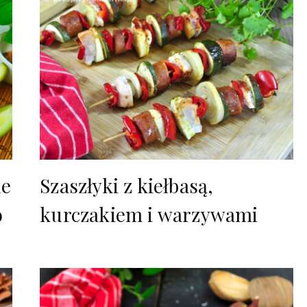
ne
Szaszłyki z kiełbasą,
o
kurczakiem i warzywami