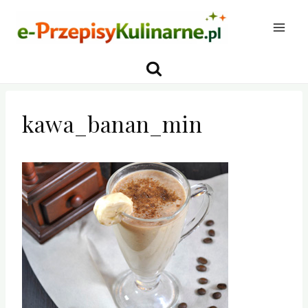
Przejdź
do
treści
kawa_banan_min