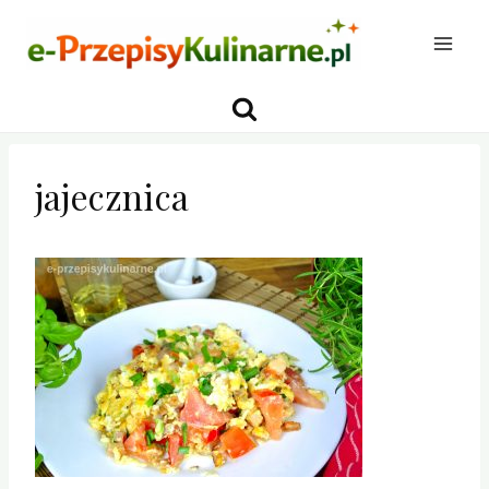
Przejdź
do
treści
jajecznica