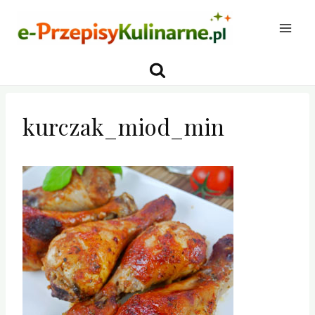
Przejdź
do
treści
kurczak_miod_min