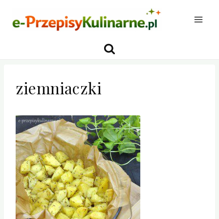
Przejdź
do
treści
ziemniaczki