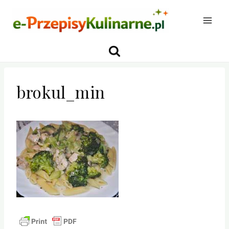
Przejdź
do
treści
brokul_min