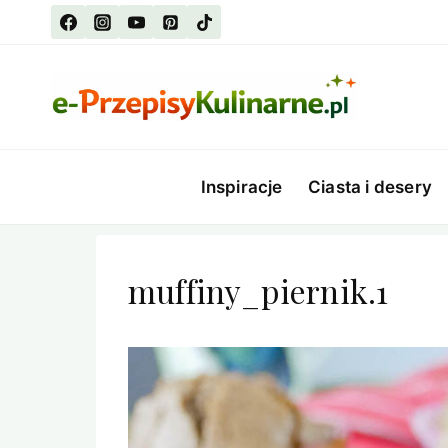
Przejdź
do
treści
Inspiracje
Ciasta i desery
muffiny_piernik.1