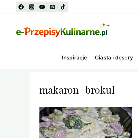
Przejdź
do
treści
Inspiracje
Ciasta i desery
makaron_brokul