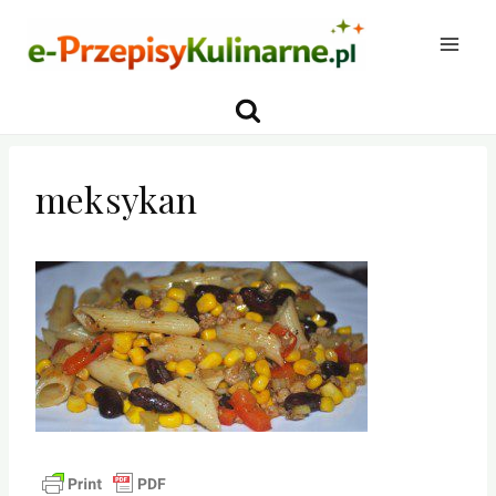
Przejdź
do
treści
meksykan