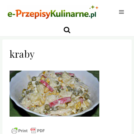
Przejdź
do
treści
kraby