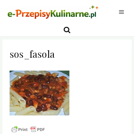
Przejdź
do
treści
sos_fasola