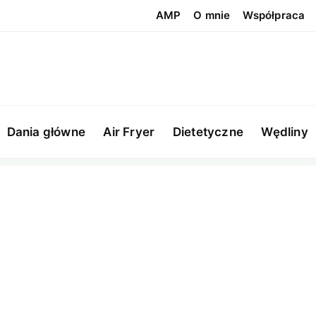
AMP
O mnie
Współpraca
Dania główne
Air Fryer
Dietetyczne
Wędliny