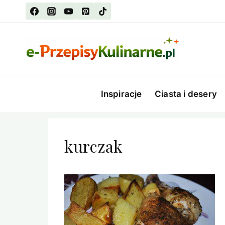
Przejdź
do
treści
Inspiracje
Ciasta i desery
kurczak