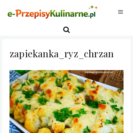
Przejdź
do
treści
zapiekanka_ryz_chrzan