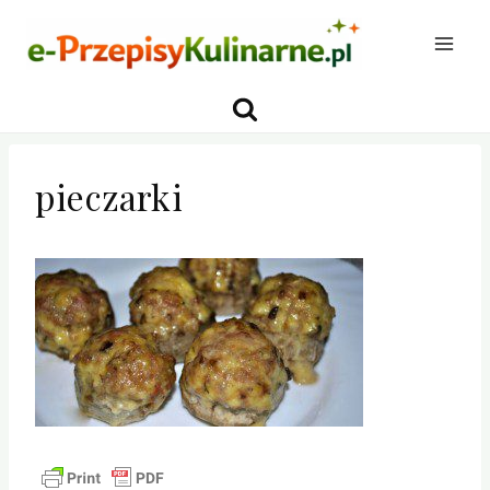
Przejdź
do
treści
pieczarki