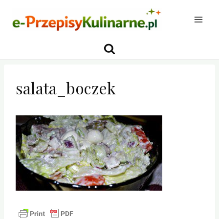
Przejdź
do
treści
salata_boczek