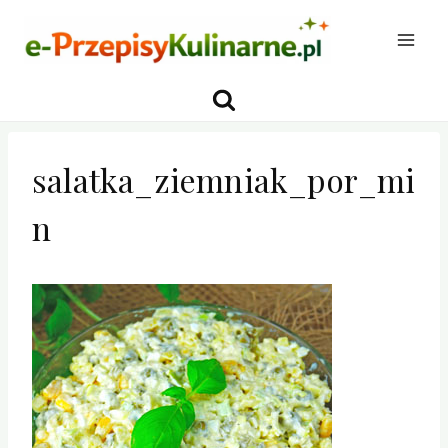
Przejdź
do
treści
salatka_ziemniak_por_mi
n