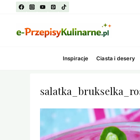
Przejdź
do
treści
Inspiracje
Ciasta i desery
salatka_brukselka_r