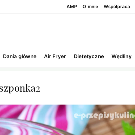
AMP
O mnie
Współpraca
Dania główne
Air Fryer
Dietetyczne
Wędliny
oszponka2