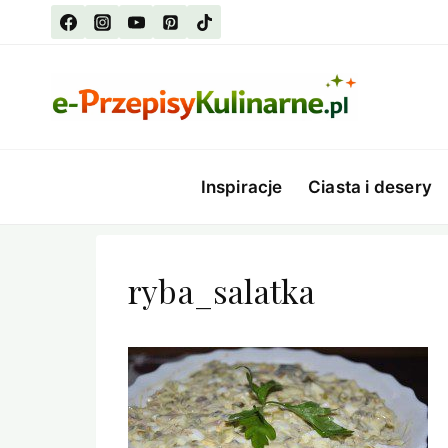
Przejdź
do
treści
Inspiracje
Ciasta i desery
ryba_salatka