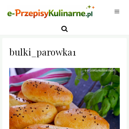
Przejdź
do
treści
bulki_parowka1