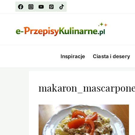
Przejdź
do
treści
Inspiracje
Ciasta i desery
makaron_mascarpon