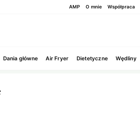
AMP
O mnie
Współpraca
Dania główne
Air Fryer
Dietetyczne
Wędliny
e