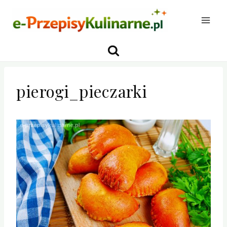
Przejdź
do
treści
pierogi_pieczarki