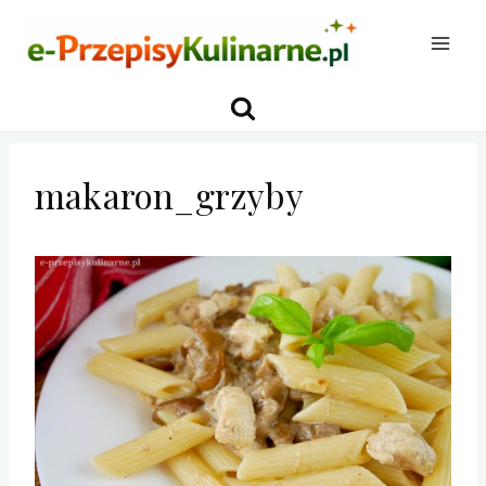
Przejdź
do
treści
makaron_grzyby