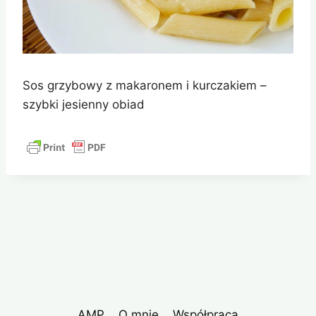
Sos grzybowy z makaronem i kurczakiem –
szybki jesienny obiad
AMP
O mnie
Współpraca