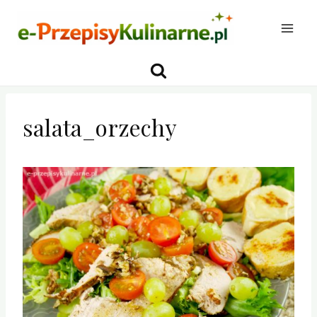
Przejdź
do
treści
salata_orzechy