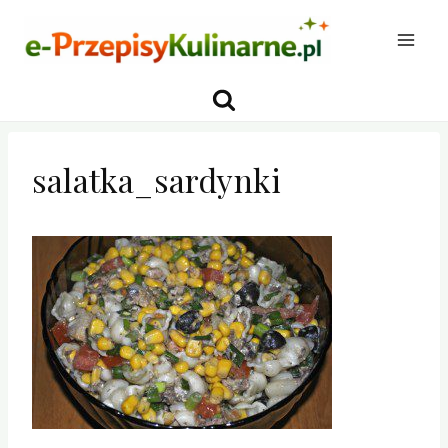
Przejdź
do
treści
salatka_sardynki