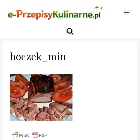
Przejdź
do
treści
boczek_min