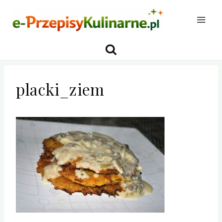
Przejdź
do
treści
placki_ziem