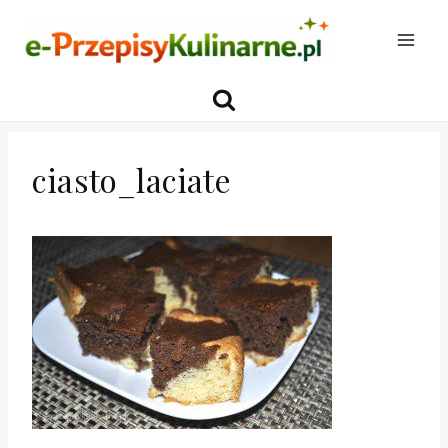
Przejdź
do
treści
ciasto_laciate