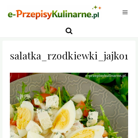
Przejdź
do
treści
salatka_rzodkiewki_jajko1