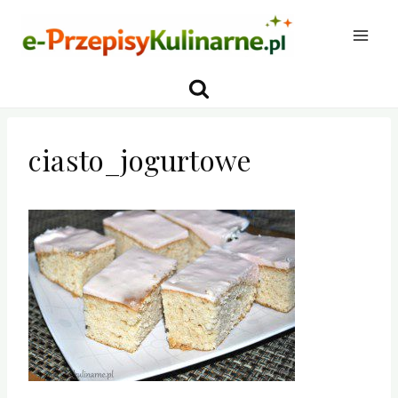
Przejdź
do
treści
ciasto_jogurtowe