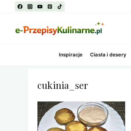
Przejdź
do
treści
Inspiracje
Ciasta i desery
cukinia_ser