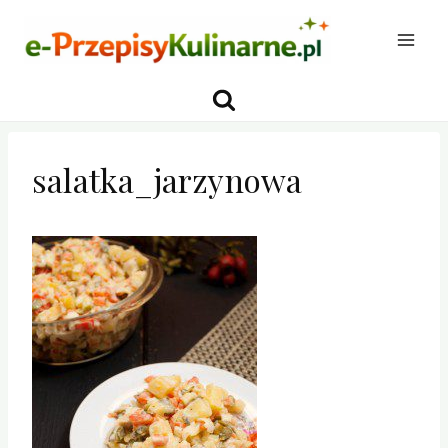
Przejdź
do
treści
salatka_jarzynowa