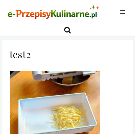
Przejdź
do
treści
test2