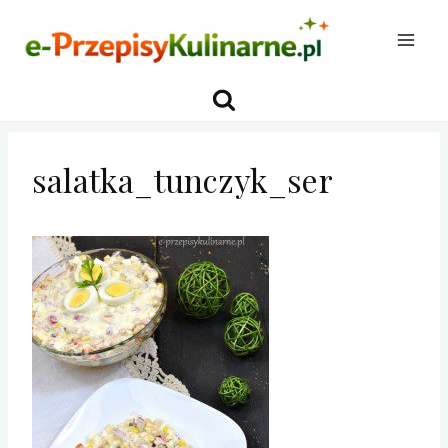
Przejdź
do
treści
salatka_tunczyk_ser