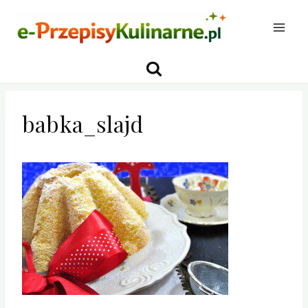
Przejdź
do
treści
babka_slajd