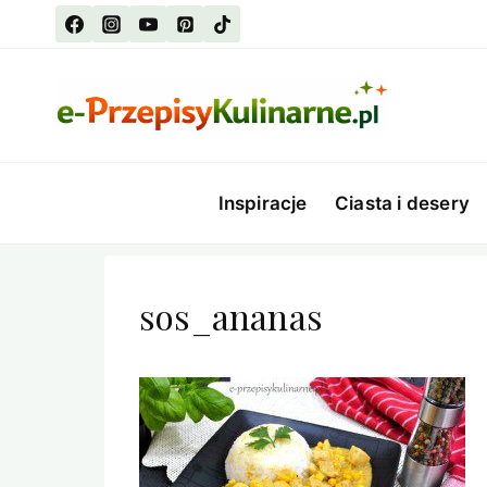
Przejdź
do
treści
Inspiracje
Ciasta i desery
sos_ananas