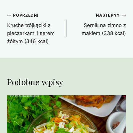
Nawigacja
POPRZEDNI
NASTĘPNY
Kruche trójkąciki z
Sernik na zimno z
wpisu
pieczarkami i serem
makiem (338 kcal)
żółtym (346 kcal)
Podobne wpisy