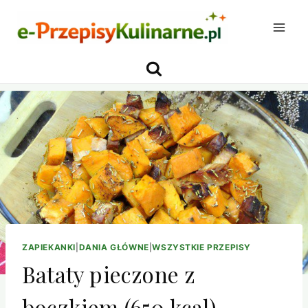
Przejdź
do
treści
ZAPIEKANKI
|
DANIA GŁÓWNE
|
WSZYSTKIE PRZEPISY
Bataty pieczone z
boczkiem (650 kcal)