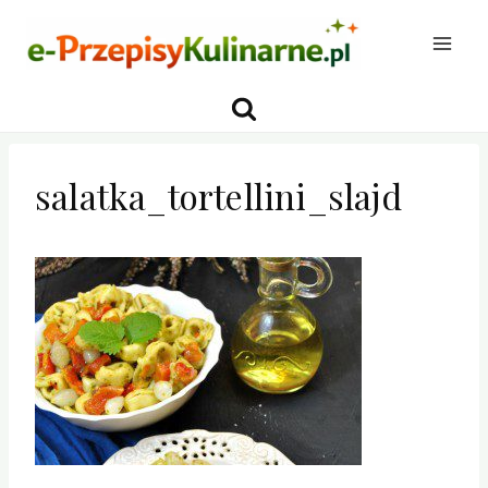
Przejdź
do
treści
salatka_tortellini_slajd