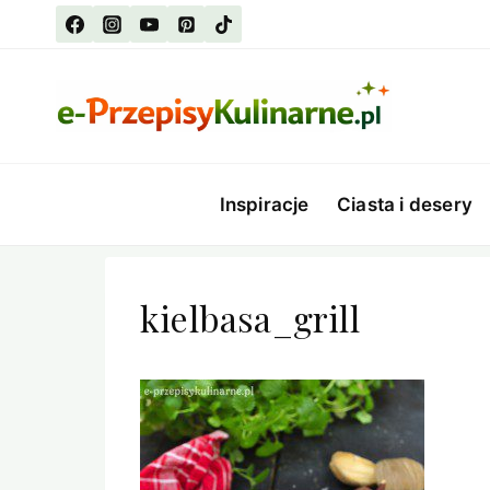
Przejdź
do
treści
Inspiracje
Ciasta i desery
kielbasa_grill