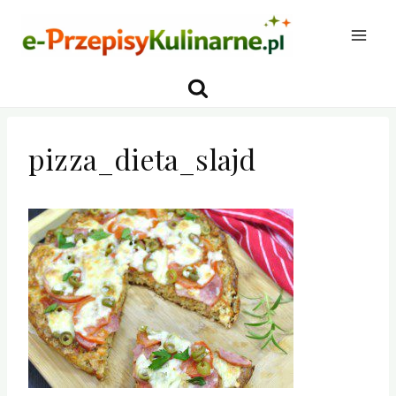
Przejdź
do
treści
pizza_dieta_slajd