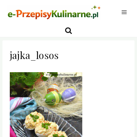
Przejdź
do
treści
jajka_losos