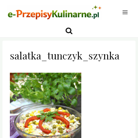
Przejdź
do
treści
salatka_tunczyk_szynka