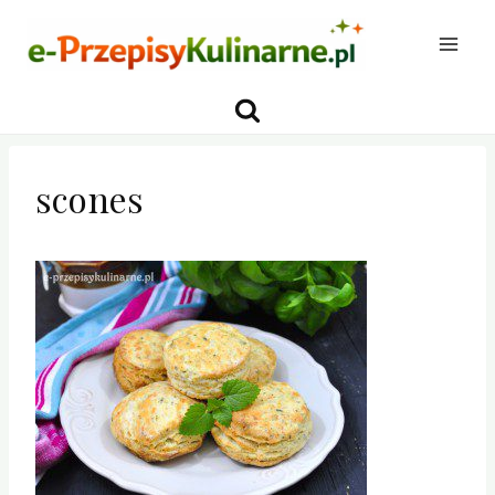
Przejdź
do
treści
scones