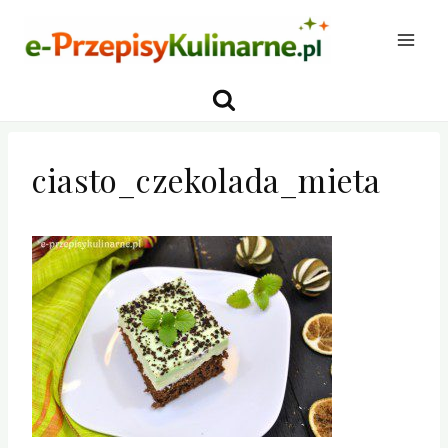
Przejdź
do
treści
ciasto_czekolada_mieta