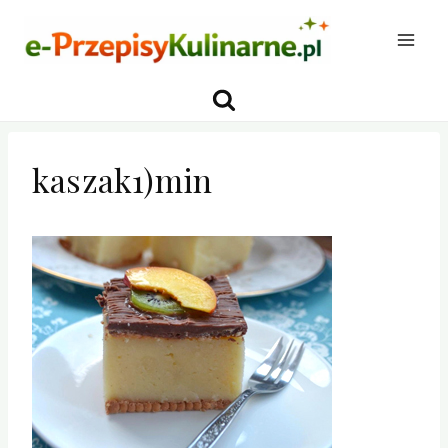
Przejdź
do
treści
kaszak1)min