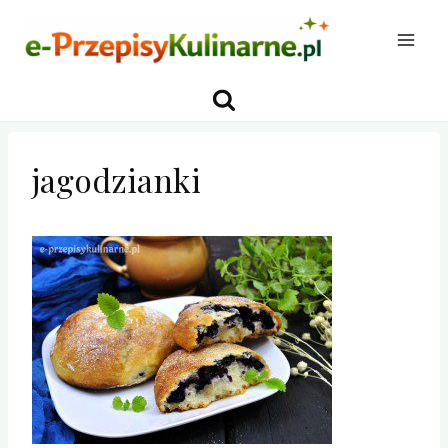
Przejdź
do
treści
jagodzianki