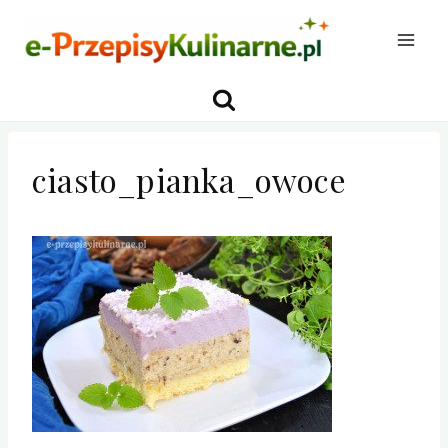
Przejdź
do
treści
ciasto_pianka_owoce