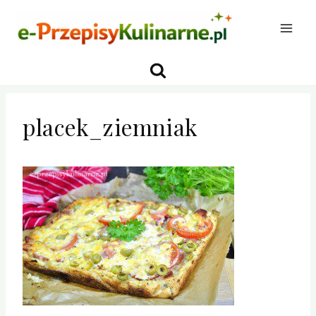
Przejdź
do
treści
placek_ziemniak