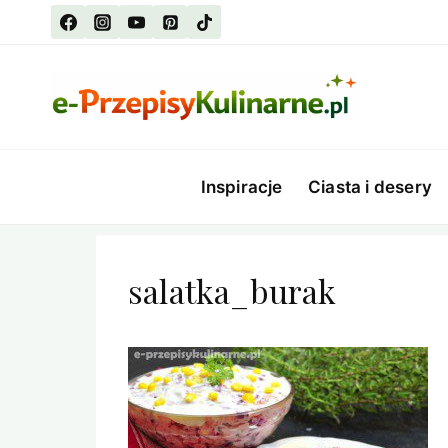
Przejdź
do
treści
Inspiracje
Ciasta i desery
salatka_burak